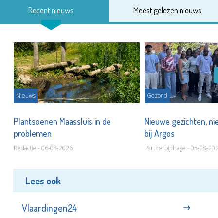
Recent nieuws
Meest gelezen nieuws
Nieuws
Gezond
s
Plantsoenen Maassluis in de
Nieuwe gezichten, ni
problemen
bij Argos
Redactie - 06-08-2026
Partnerbijdrage - 05-08-20
Lees ook
Vlaardingen24