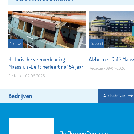
Nieuws
Gezond
g
Historische veerverbinding
Alzheimer Café Maassl
Maassluis-Delft herleeft na 154 jaar
Redactie - 08-04-2026
Redactie - 02-06-2026
Bedrijven
Alle bedrijven
De OproepCentrale