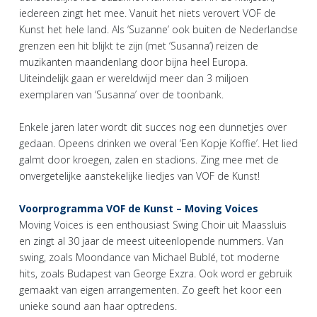
iedereen zingt het mee. Vanuit het niets verovert VOF de
Kunst het hele land. Als ‘Suzanne’ ook buiten de Nederlandse
grenzen een hit blijkt te zijn (met ‘Susanna’) reizen de
muzikanten maandenlang door bijna heel Europa.
Uiteindelijk gaan er wereldwijd meer dan 3 miljoen
exemplaren van ‘Susanna’ over de toonbank.
Enkele jaren later wordt dit succes nog een dunnetjes over
gedaan. Opeens drinken we overal ‘Een Kopje Koffie’. Het lied
galmt door kroegen, zalen en stadions. Zing mee met de
onvergetelijke aanstekelijke liedjes van VOF de Kunst!
Voorprogramma VOF de Kunst – Moving Voices
Moving Voices is een enthousiast Swing Choir uit Maassluis
en zingt al 30 jaar de meest uiteenlopende nummers. Van
swing, zoals Moondance van Michael Bublé, tot moderne
hits, zoals Budapest van George Exzra. Ook word er gebruik
gemaakt van eigen arrangementen. Zo geeft het koor een
unieke sound aan haar optredens.