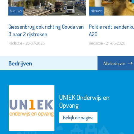
Nieuws
Nieuws
ee
Giessenbrug ook richting Gouda van
Politie redt eendenk
3 naar 2 rijstroken
A20
Redactie - 20-07-2026
Redactie - 21-06-2026
Bedrijven
Alle bedrijven
UN1EK Onderwijs en
Opvang
Bekijk de pagina