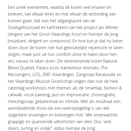
Een uniek evenement, waarbij de koren veel ervaren en
beleven, van elkaar leren en met elkaar de verbinding aan
kunnen gaan, dat was het uitgangspunt van de
Stadsgehoorzaal en kartrekkers van het project Jan Wilmer
(dirigent van het Groot Vlaardings Koor) en Keimpe de Jong
(muzikant, dirigent en componist). En hoe kun je dat nu beter
doen door de koren niet hun gebruikelijke repertoire te laten
zingen, maar juist uit hun comfort zone te halen door hen
iets nieuws te laten doen. De deelnemende koren Natural
Blend Quartet, Paulus koor, Kamerkoor Animato, The
Messengers, LOS, ZMC Vlaardingen, Zangroep Ratatouille en
het Vlaardings Musical Gezelschap volgen dan ook de hele
zaterdag workshops met thema’s als de smartlap, fashion &
catwalk, vocal painting, jazz en improvisatie, choreografie,
meezingsoap, gebarentaal en mimiek. Met als resultaat een
avondvullende show die een weerspiegeling is van alle
opgedane ervaringen en belevingen met “alle onverwachte,
grappige en spannende uitkomsten van dien. Dus: veel,
divers, luchtig en vrolijk", aldus Keimpe de Jong.