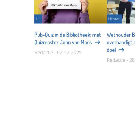
Uit
Nieuws
Pub-Quiz in de Bibliotheek: met
Wethouder B
Quizmaster John van Maris
overhandigt 
doel
Redactie - 02-12-2025
Redactie - 2