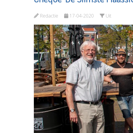
MVS
en Opv
Redactie
17-04-2020
Uit
Bekijk de pagina
Bekijk d