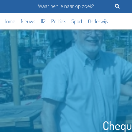
Home
Nieuws
112
Politiek
Sport
Onderwijs
Cheque