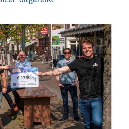
ang
en cijferhelden
e pagina
Bekijk de pagina