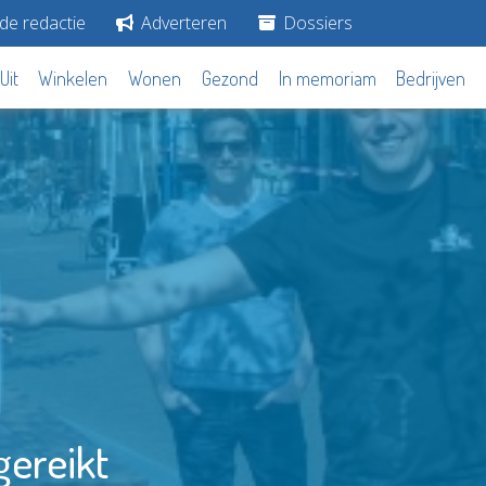
de redactie
Adverteren
Dossiers
Uit
Winkelen
Wonen
Gezond
In memoriam
Bedrijven
gereikt