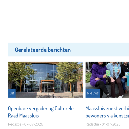
Gerelateerde berichten
Uit
Nieuws
Openbare vergadering Culturele
Maassluis zoekt verb
ar
Raad Maassluis
bewoners via kunstzi
en flyers
Redactie - 07-07-2026
Redactie - 01-07-2026