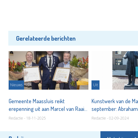
Gerelateerde berichten
Nieuws
Uit
Gemeente Maassluis reikt
Kunstwerk van de M
erepenning uit aan Marcel van Raaij
september: Abraham
en Gert Rikhof
Redactie - 18-11-2025
Redactie - 02-09-2024