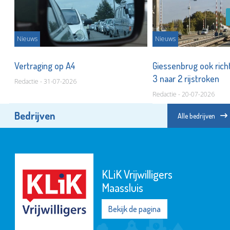
Nieuws
Nieuws
Vertraging op A4
Giessenbrug ook rich
3 naar 2 rijstroken
Redactie - 31-07-2026
Redactie - 20-07-2026
Bedrijven
Alle bedrijven
KLiK Vrijwilligers
Maassluis
Bekijk de pagina