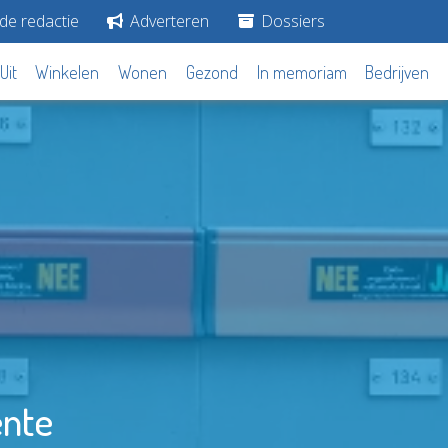
de redactie
Adverteren
Dossiers
Uit
Winkelen
Wonen
Gezond
In memoriam
Bedrijven
ente