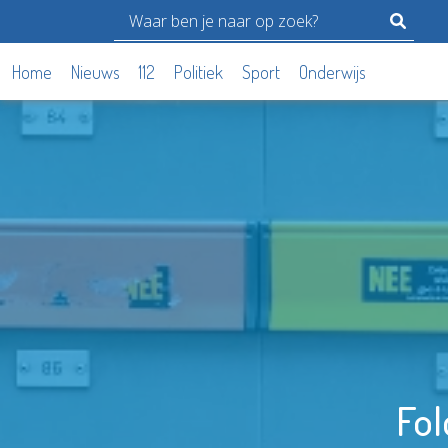
Home
Nieuws
112
Politiek
Sport
Onderwijs
Fol