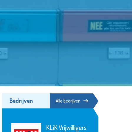
Bedrijven
Alle bedrijven
KLiK Vrijwilligers