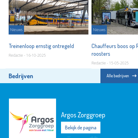
Nieuws
Nieuws
op
Treinenloop ernstig ontregeld
Chauffeurs boos op
roosters
Redactie - 16-10-2025
Redactie - 15-05-2025
Bedrijven
Alle bedrijven
Argos Zorggroep
Bekijk de pagina