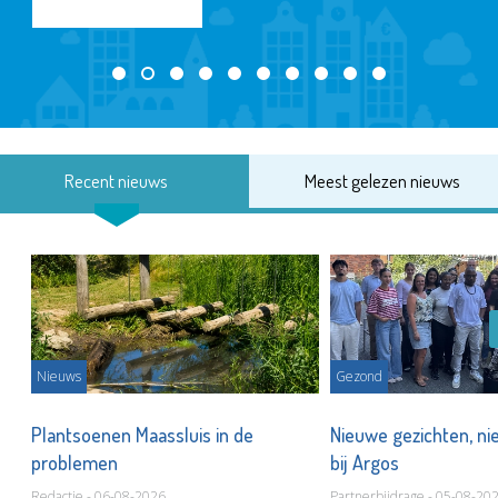
Recent nieuws
Meest gelezen nieuws
Nieuws
Gezond
s
Plantsoenen Maassluis in de
Nieuwe gezichten, ni
problemen
bij Argos
Redactie - 06-08-2026
Partnerbijdrage - 05-08-20