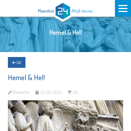
Hemel & Hel!
Uit
Hemel & Hel!
Redactie
22-05-2020
Uit