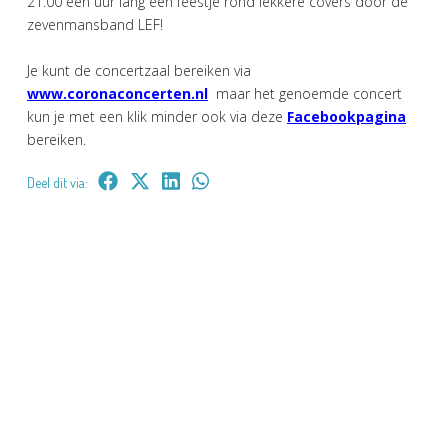
21.00 een uur lang een feestje rond lekkere covers door de
zevenmansband LEF!
Je kunt de concertzaal bereiken via
www.coronaconcerten.nl
maar het genoemde concert
kun je met een klik minder ook via deze
Facebookpagina
bereiken.
Deel dit via: