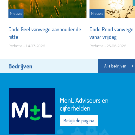
Nieuws
Nieuws
Code Geel vanwege aanhoudende
Code Rood vanwege 
ar
hitte
vanaf vrijdag
Redactie - 14-07-2026
Redactie - 25-06-2026
Bedrijven
Alle bedrijven
MenL Adviseurs en
cijferhelden
Bekijk de pagina