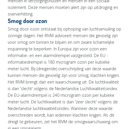
mensen in verzorgingshuizen en mensen in een sociaal
isolement. Deze mensen moeten alert zijn op uitdroging en
oververhitting.
Smog door ozon
Smog door ozon ontstaat bij ophoping van luchtvervuiling op
zonnige dagen. Het RIVM adviseert mensen die gevoelig zijn
voor smog om binnen te blijven en om zware lichamelijke
inspanning te beperken. In Europa zijn voor ozon een
informatie- en een alarmdrempel vastgesteld. De EU -
informatiedrempel is 180 microgram ozon per kubieke
meter lucht. Bij (dreigende) overschrijding van deze waarde
kunnen mensen die gevoelig zijn voor smog, klachten krijgen.
Het RIVM brengt dan een waarschuwing uit. De luchtkwaliteit
is dan 'slecht' volgens de Nederlandse Luchtkwaliteitsindex.
De EU-alarmdrempel is 240 microgram ozon per kubieke
meter lucht. De luchtkwaliteit is dan 'zeer slecht' volgens de
Nederlandse luchtkwaliteitsindex. Wanneer deze waarde
overschreden wordt, kan iedereen klachten krijgen. Als dit
dreigt te gebeuren, zet het RIVM de smogwaarschuwing om
in een smogalarm