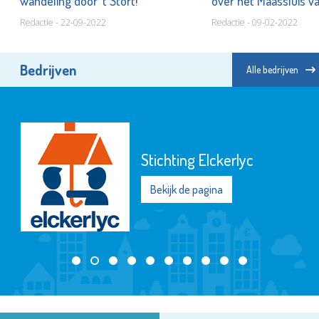
wandeling door ’t Stort!
over het Maassluis v
Redactie - 22-09-2022
Redactie - 09-02-2022
Bedrijven
Alle bedrijven
Stichting Elckerlyc
Bekijk de pagina