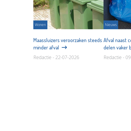
Wonen
Nieuws
Maassluizers veroorzaken steeds
Afval naast c
minder afval
delen vaker 
Redactie - 22-07-2026
Redactie - 0