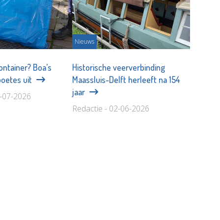
Nieuws
ontainer? Boa’s
Historische veerverbinding
boetes uit
Maassluis-Delft herleeft na 154
jaar
9-07-2026
Redactie - 02-06-2026