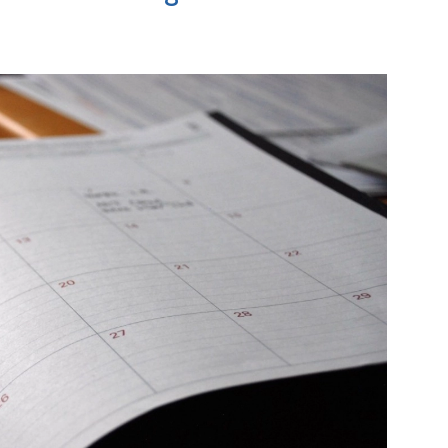
g
Bekijk de pagina
agina