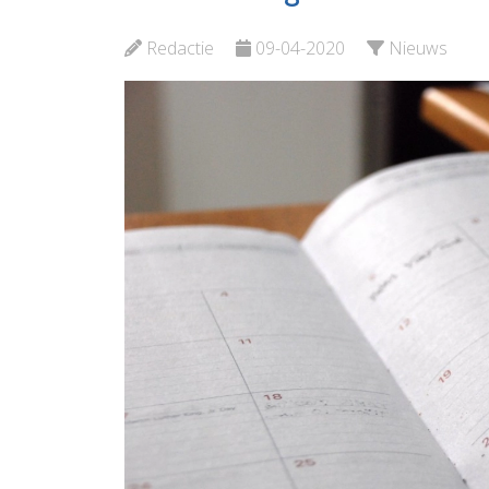
en cijferhelden
en Opvan
Redactie
09-04-2020
Nieuws
Bekijk de pagina
Bekijk de p