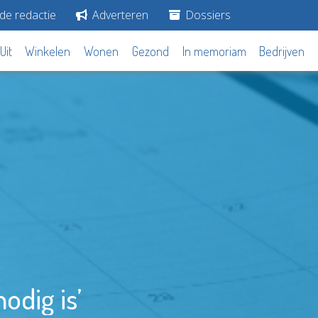
de redactie
Adverteren
Dossiers
Uit
Winkelen
Wonen
Gezond
In memoriam
Bedrijven
nodig is’