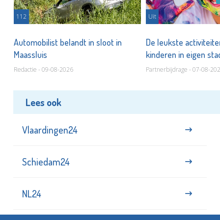
112
Uit
Automobilist belandt in sloot in
De leukste activiteit
Maassluis
kinderen in eigen st
Redactie - 09-08-2026
Partnerbijdrage - 07-08-20
Lees ook
Vlaardingen24
Schiedam24
NL24