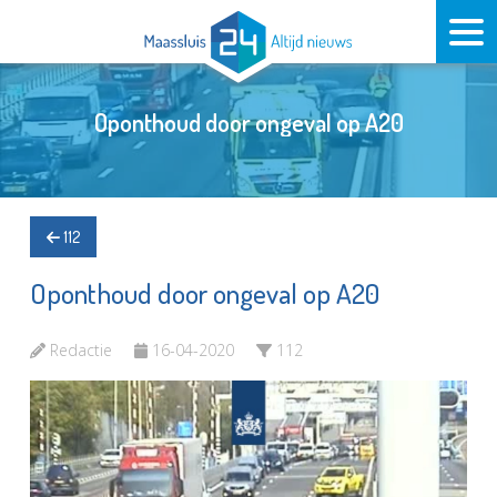
Oponthoud door ongeval op A20
112
Oponthoud door ongeval op A20
Redactie
16-04-2020
112