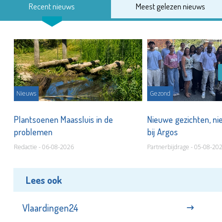
Recent nieuws
Meest gelezen nieuws
Nieuws
Gezond
s
Plantsoenen Maassluis in de
Nieuwe gezichten, ni
problemen
bij Argos
Redactie - 06-08-2026
Partnerbijdrage - 05-08-20
Lees ook
Vlaardingen24