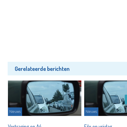
Gerelateerde berichten
Nieuws
Nieuws
en
Vertraging op A4
File op vrijdag