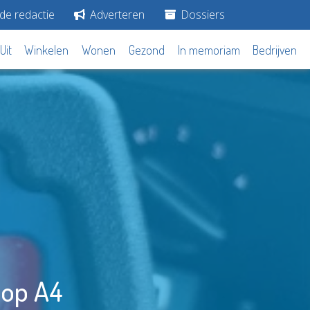
de redactie
Adverteren
Dossiers
Uit
Winkelen
Wonen
Gezond
In memoriam
Bedrijven
n op A4