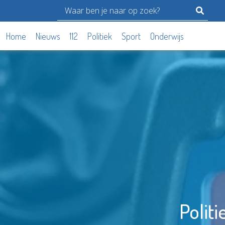
Home
Nieuws
112
Politiek
Sport
Onderwijs
Politi