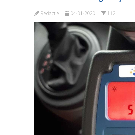
Plataan
Maasslu
Redactie
04-01-2020
112
Bekijk de pagina
Bekijk d