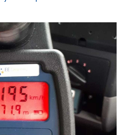
is
Maassluis
e pagina
Bekijk de pagina