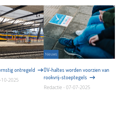
Nieuws
ernstig ontregeld
OV-haltes worden voorzien van
rookvrij-stoeptegels
6-10-2025
Redactie - 07-07-2025