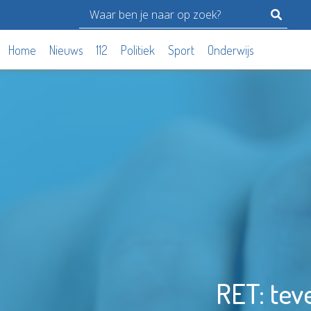
Home
Nieuws
112
Politiek
Sport
Onderwijs
RET: tev