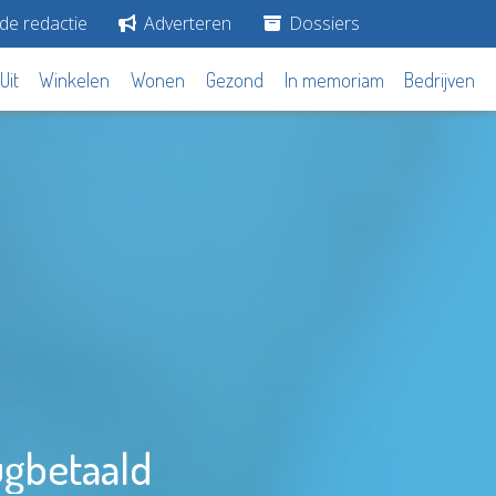
de redactie
Adverteren
Dossiers
Uit
Winkelen
Wonen
Gezond
In memoriam
Bedrijven
ugbetaald