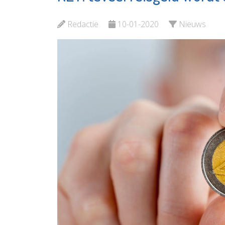
Vlaardingen
OproepC
Redactie
10-01-2020
Nieuws
Bekijk de pagina
Bekijk d