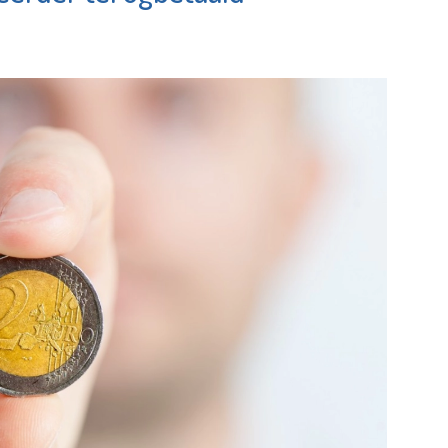
Minters
entrale
Bekijk de pagina
e pagina