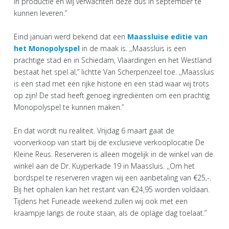
in productie en wij verwachten deze dus in september te
kunnen leveren.”
Eind januari werd bekend dat een
Maassluise editie van
het Monopolyspel
in de maak is. ,,Maassluis is een
prachtige stad en in Schiedam, Vlaardingen en het Westland
bestaat het spel al,” lichtte Van Scherpenzeel toe. ,,Maassluis
is een stad met een rijke historie en een stad waar wij trots
op zijn! De stad heeft genoeg ingrediënten om een prachtig
Monopolyspel te kunnen maken.”
En dat wordt nu realiteit. Vrijdag 6 maart gaat de
voorverkoop van start bij de exclusieve verkooplocatie De
Kleine Reus. Reserveren is alleen mogelijk in de winkel van de
winkel aan de Dr. Kuyperkade 19 in Maassluis. ,,Om het
bordspel te reserveren vragen wij een aanbetaling van €25,-.
Bij het ophalen kan het restant van €24,95 worden voldaan.
Tijdens het Furieade weekend zullen wij ook met een
kraampje langs de route staan, als de oplage dag toelaat.”