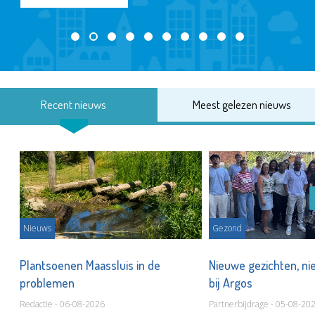
Recent nieuws
Meest gelezen nieuws
Nieuws
Gezond
s
Plantsoenen Maassluis in de
Nieuwe gezichten, ni
problemen
bij Argos
Redactie - 06-08-2026
Partnerbijdrage - 05-08-20