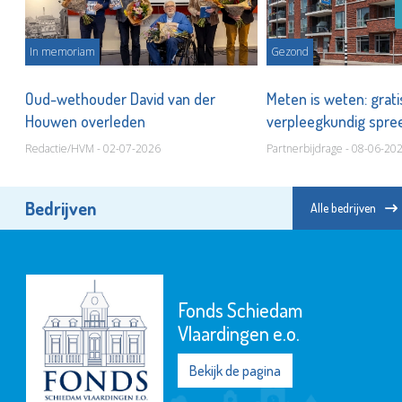
In memoriam
Gezond
Oud-wethouder David van der
Meten is weten: grati
ar
Houwen overleden
verpleegkundig spr
Redactie/HVM - 02-07-2026
Partnerbijdrage - 08-06-20
Bedrijven
Alle bedrijven
Fonds Schiedam
Vlaardingen e.o.
Bekijk de pagina