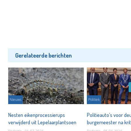
Gerelateerde berichten
Nieuws
Politiek
Nesten eikenprocessierups
Politieauto’s voor de
ar
verwijderd uit Lepelaarplantsoen
burgemeester na krit
asielbeleid nieuwe co